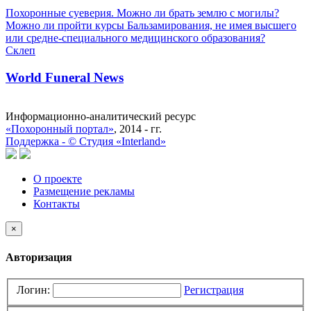
Похоронные суеверия. Можно ли брать землю с могилы?
Можно ли пройти курсы Бальзамирования, не имея высшего
или средне-специального медицинского образования?
Склеп
World Funeral News
Информационно-аналитический ресурс
«Похоронный портал»
, 2014 - гг.
Поддержка -
©
Cтудия «Interland»
О проекте
Размещение рекламы
Контакты
×
Авторизация
Логин:
Регистрация