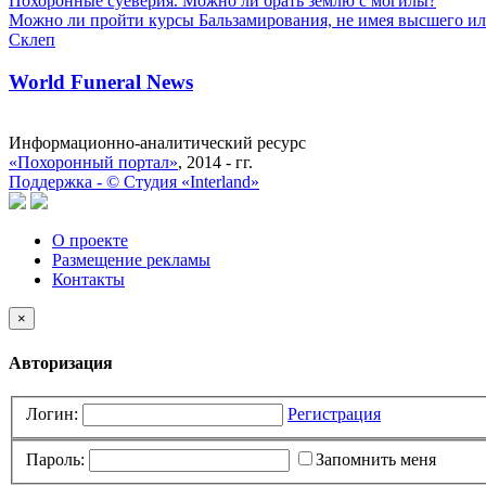
Похоронные суеверия. Можно ли брать землю с могилы?
Можно ли пройти курсы Бальзамирования, не имея высшего ил
Склеп
World Funeral News
Информационно-аналитический ресурс
«Похоронный портал»
, 2014 - гг.
Поддержка -
©
Cтудия «Interland»
О проекте
Размещение рекламы
Контакты
×
Авторизация
Логин:
Регистрация
Пароль:
Запомнить меня