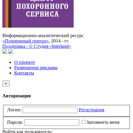
Информационно-аналитический ресурс
«Похоронный портал»
, 2014 - гг.
Поддержка -
©
Cтудия «Interland»
О проекте
Размещение рекламы
Контакты
×
Авторизация
Логин:
Регистрация
Пароль:
Запомнить меня
Войти как пользователь: