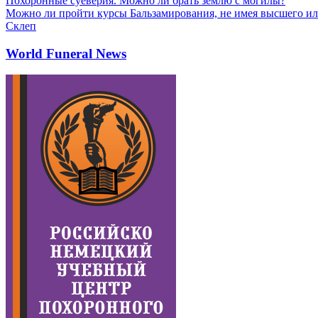
Похоронные суеверия. Можно ли брать землю с могилы?
Можно ли пройти курсы Бальзамирования, не имея высшего ил
Склеп
World Funeral News