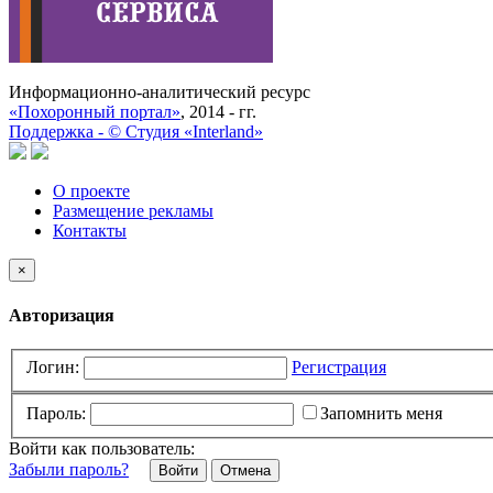
Информационно-аналитический ресурс
«Похоронный портал»
, 2014 - гг.
Поддержка -
©
Cтудия «Interland»
О проекте
Размещение рекламы
Контакты
×
Авторизация
Логин:
Регистрация
Пароль:
Запомнить меня
Войти как пользователь:
Забыли пароль?
Отмена