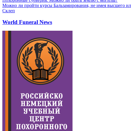
Похоронные суеверия. Можно ли брать землю с могилы?
Можно ли пройти курсы Бальзамирования, не имея высшего ил
Склеп
World Funeral News