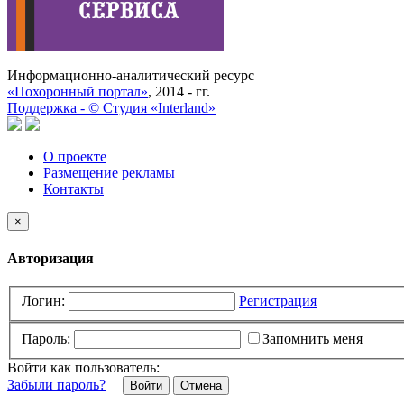
Информационно-аналитический ресурс
«Похоронный портал»
, 2014 - гг.
Поддержка -
©
Cтудия «Interland»
О проекте
Размещение рекламы
Контакты
×
Авторизация
Логин:
Регистрация
Пароль:
Запомнить меня
Войти как пользователь:
Забыли пароль?
Отмена