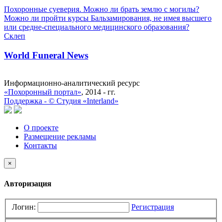
Похоронные суеверия. Можно ли брать землю с могилы?
Можно ли пройти курсы Бальзамирования, не имея высшего
или средне-специального медицинского образования?
Склеп
World Funeral News
Информационно-аналитический ресурс
«Похоронный портал»
, 2014 - гг.
Поддержка -
©
Cтудия «Interland»
О проекте
Размещение рекламы
Контакты
×
Авторизация
Логин:
Регистрация