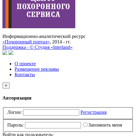
Информационно-аналитический ресурс
«Похоронный портал»
, 2014 - гг.
Поддержка -
©
Cтудия «Interland»
О проекте
Размещение рекламы
Контакты
×
Авторизация
Логин:
Регистрация
Пароль:
Запомнить меня
Войти как пользователь: