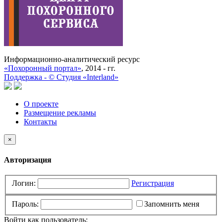
Информационно-аналитический ресурс
«Похоронный портал»
, 2014 - гг.
Поддержка -
©
Cтудия «Interland»
О проекте
Размещение рекламы
Контакты
×
Авторизация
Логин:
Регистрация
Пароль:
Запомнить меня
Войти как пользователь: