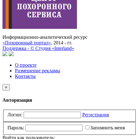
Информационно-аналитический ресурс
«Похоронный портал»
, 2014 - гг.
Поддержка -
©
Cтудия «Interland»
О проекте
Размещение рекламы
Контакты
×
Авторизация
Логин:
Регистрация
Пароль:
Запомнить меня
Войти как пользователь: