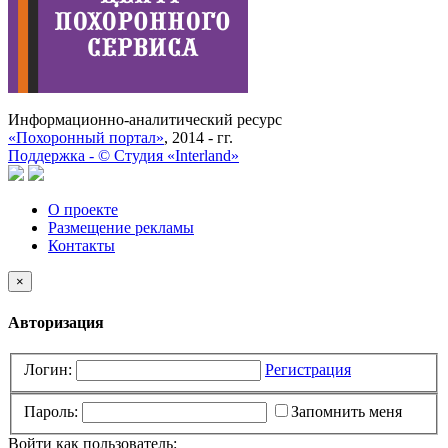
Информационно-аналитический ресурс
«Похоронный портал»
, 2014 - гг.
Поддержка -
©
Cтудия «Interland»
О проекте
Размещение рекламы
Контакты
×
Авторизация
Логин:
Регистрация
Пароль:
Запомнить меня
Войти как пользователь: