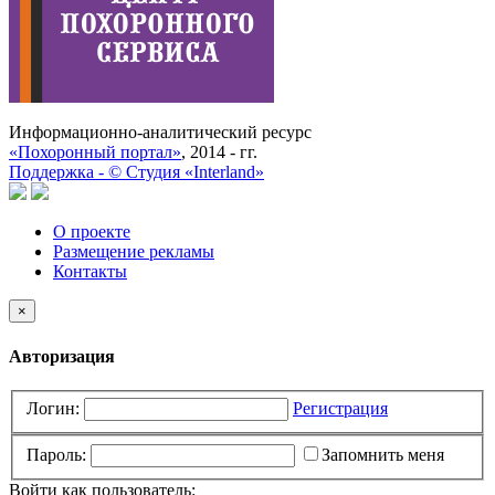
Информационно-аналитический ресурс
«Похоронный портал»
, 2014 - гг.
Поддержка -
©
Cтудия «Interland»
О проекте
Размещение рекламы
Контакты
×
Авторизация
Логин:
Регистрация
Пароль:
Запомнить меня
Войти как пользователь: