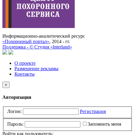
Информационно-аналитический ресурс
«Похоронный портал»
, 2014 - гг.
Поддержка -
©
Cтудия «Interland»
О проекте
Размещение рекламы
Контакты
×
Авторизация
Логин:
Регистрация
Пароль:
Запомнить меня
Войти как пользователь: