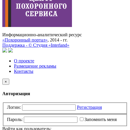
Информационно-аналитический ресурс
«Похоронный портал»
, 2014 - гг.
Поддержка -
©
Cтудия «Interland»
О проекте
Размещение рекламы
Контакты
×
Авторизация
Логин:
Регистрация
Пароль:
Запомнить меня
Войти как пользователь: