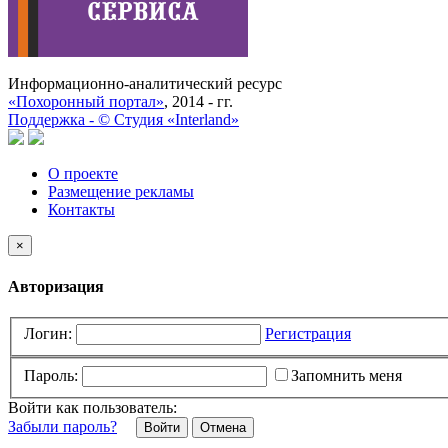
Информационно-аналитический ресурс
«Похоронный портал»
, 2014 - гг.
Поддержка -
©
Cтудия «Interland»
О проекте
Размещение рекламы
Контакты
×
Авторизация
Логин:
Регистрация
Пароль:
Запомнить меня
Войти как пользователь:
Забыли пароль?
Отмена