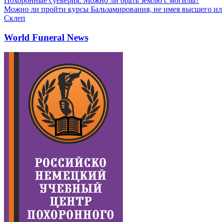
Похоронные суеверия. Можно ли брать землю с могилы?
Можно ли пройти курсы Бальзамирования, не имея высшего ил
Склеп
World Funeral News