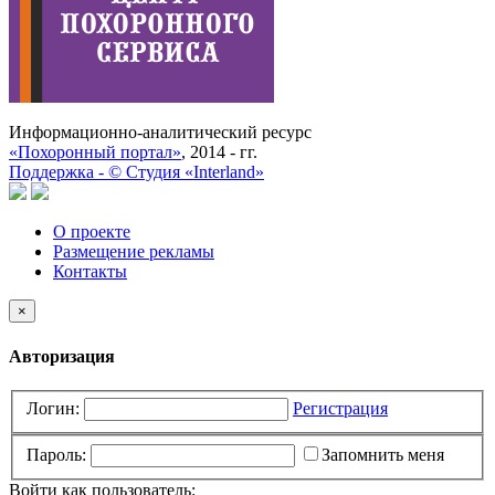
Информационно-аналитический ресурс
«Похоронный портал»
, 2014 - гг.
Поддержка -
©
Cтудия «Interland»
О проекте
Размещение рекламы
Контакты
×
Авторизация
Логин:
Регистрация
Пароль:
Запомнить меня
Войти как пользователь: