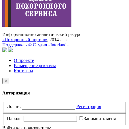
Информационно-аналитический ресурс
«Похоронный портал»
, 2014 - гг.
Поддержка -
©
Cтудия «Interland»
О проекте
Размещение рекламы
Контакты
×
Авторизация
Логин:
Регистрация
Пароль:
Запомнить меня
Войти как пользователь: