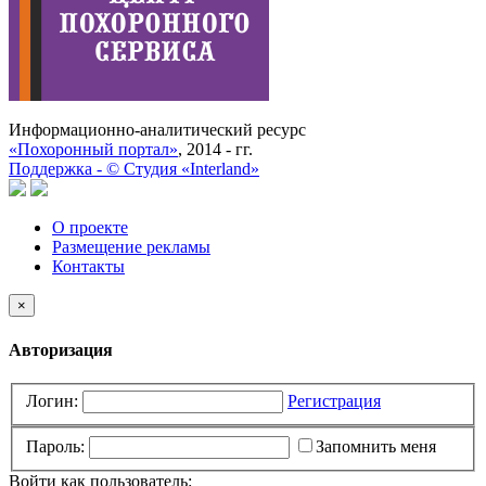
Информационно-аналитический ресурс
«Похоронный портал»
, 2014 - гг.
Поддержка -
©
Cтудия «Interland»
О проекте
Размещение рекламы
Контакты
×
Авторизация
Логин:
Регистрация
Пароль:
Запомнить меня
Войти как пользователь: