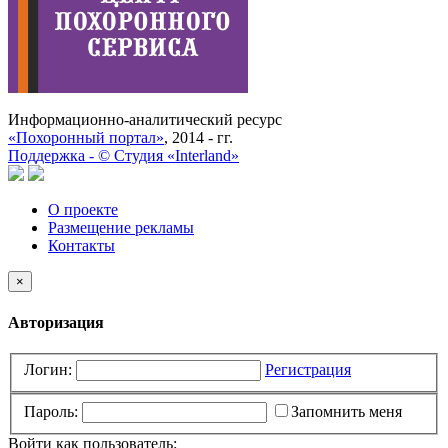
Информационно-аналитический ресурс
«Похоронный портал»
, 2014 - гг.
Поддержка -
©
Cтудия «Interland»
О проекте
Размещение рекламы
Контакты
×
Авторизация
Логин:
Регистрация
Пароль:
Запомнить меня
Войти как пользователь: