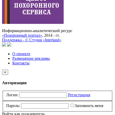
Информационно-аналитический ресурс
«Похоронный портал»
, 2014 - гг.
Поддержка -
©
Cтудия «Interland»
О проекте
Размещение рекламы
Контакты
×
Авторизация
Логин:
Регистрация
Пароль:
Запомнить меня
Войти как пользователь: