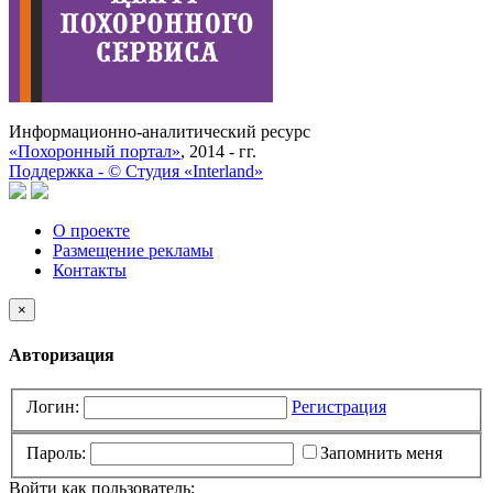
Информационно-аналитический ресурс
«Похоронный портал»
, 2014 - гг.
Поддержка -
©
Cтудия «Interland»
О проекте
Размещение рекламы
Контакты
×
Авторизация
Логин:
Регистрация
Пароль:
Запомнить меня
Войти как пользователь: