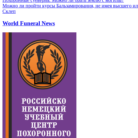
Похоронные суеверия. Можно ли брать землю с могилы?
Можно ли пройти курсы Бальзамирования, не имея высшего ил
Склеп
World Funeral News