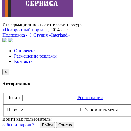
Информационно-аналитический ресурс
«Похоронный портал»
, 2014 - гг.
Поддержка -
©
Cтудия «Interland»
О проекте
Размещение рекламы
Контакты
×
Авторизация
Логин:
Регистрация
Пароль:
Запомнить меня
Войти как пользователь:
Забыли пароль?
Отмена