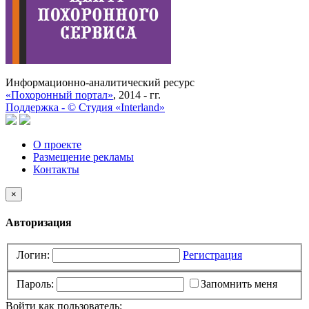
Информационно-аналитический ресурс
«Похоронный портал»
, 2014 - гг.
Поддержка -
©
Cтудия «Interland»
О проекте
Размещение рекламы
Контакты
×
Авторизация
Логин:
Регистрация
Пароль:
Запомнить меня
Войти как пользователь: