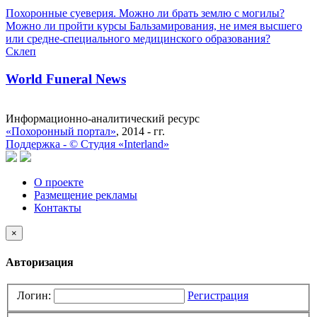
Похоронные суеверия. Можно ли брать землю с могилы?
Можно ли пройти курсы Бальзамирования, не имея высшего
или средне-специального медицинского образования?
Склеп
World Funeral News
Информационно-аналитический ресурс
«Похоронный портал»
, 2014 - гг.
Поддержка -
©
Cтудия «Interland»
О проекте
Размещение рекламы
Контакты
×
Авторизация
Логин:
Регистрация