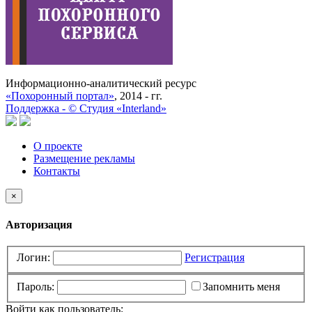
Информационно-аналитический ресурс
«Похоронный портал»
, 2014 - гг.
Поддержка -
©
Cтудия «Interland»
О проекте
Размещение рекламы
Контакты
×
Авторизация
Логин:
Регистрация
Пароль:
Запомнить меня
Войти как пользователь: