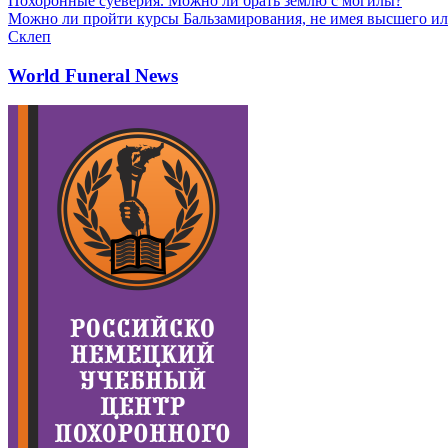
Похоронные суеверия. Можно ли брать землю с могилы?
Можно ли пройти курсы Бальзамирования, не имея высшего ил
Склеп
World Funeral News