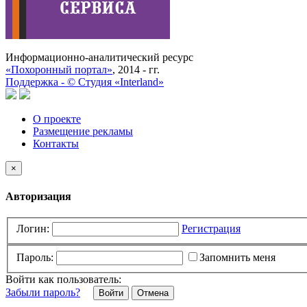
Информационно-аналитический ресурс
«Похоронный портал»
, 2014 - гг.
Поддержка -
©
Cтудия «Interland»
О проекте
Размещение рекламы
Контакты
×
Авторизация
Логин:
Регистрация
Пароль:
Запомнить меня
Войти как пользователь:
Забыли пароль?
Отмена