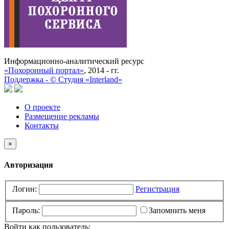
Информационно-аналитический ресурс
«Похоронный портал»
, 2014 - гг.
Поддержка -
©
Cтудия «Interland»
О проекте
Размещение рекламы
Контакты
×
Авторизация
Логин:
Регистрация
Пароль:
Запомнить меня
Войти как пользователь: