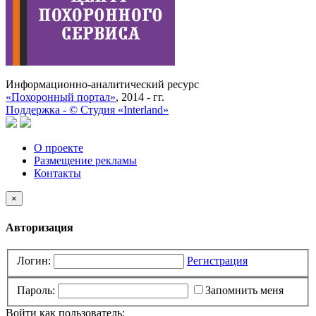
Информационно-аналитический ресурс
«Похоронный портал»
, 2014 - гг.
Поддержка -
©
Cтудия «Interland»
О проекте
Размещение рекламы
Контакты
×
Авторизация
Логин:
Регистрация
Пароль:
Запомнить меня
Войти как пользователь: