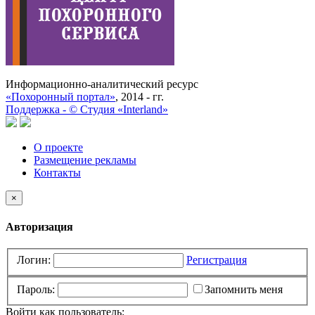
Информационно-аналитический ресурс
«Похоронный портал»
, 2014 - гг.
Поддержка -
©
Cтудия «Interland»
О проекте
Размещение рекламы
Контакты
×
Авторизация
Логин:
Регистрация
Пароль:
Запомнить меня
Войти как пользователь: