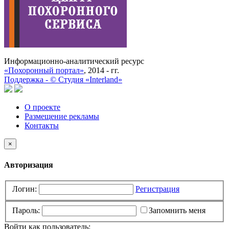
Информационно-аналитический ресурс
«Похоронный портал»
, 2014 - гг.
Поддержка -
©
Cтудия «Interland»
О проекте
Размещение рекламы
Контакты
×
Авторизация
Логин:
Регистрация
Пароль:
Запомнить меня
Войти как пользователь: