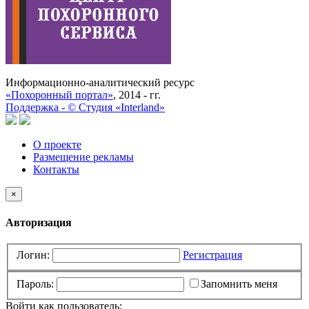
Информационно-аналитический ресурс
«Похоронный портал»
, 2014 - гг.
Поддержка -
©
Cтудия «Interland»
О проекте
Размещение рекламы
Контакты
×
Авторизация
Логин:
Регистрация
Пароль:
Запомнить меня
Войти как пользователь: