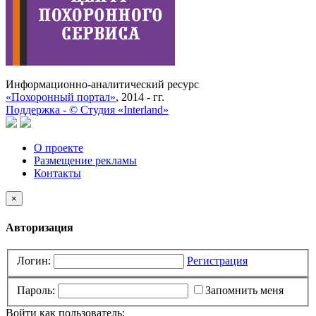
Информационно-аналитический ресурс
«Похоронный портал»
, 2014 - гг.
Поддержка -
©
Cтудия «Interland»
О проекте
Размещение рекламы
Контакты
×
Авторизация
Логин:
Регистрация
Пароль:
Запомнить меня
Войти как пользователь: