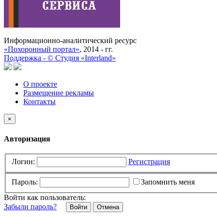
Информационно-аналитический ресурс
«Похоронный портал»
, 2014 - гг.
Поддержка -
©
Cтудия «Interland»
О проекте
Размещение рекламы
Контакты
×
Авторизация
Логин:
Регистрация
Пароль:
Запомнить меня
Войти как пользователь:
Забыли пароль?
Отмена