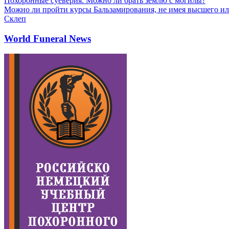
Похоронные суеверия. Можно ли брать землю с могилы?
Можно ли пройти курсы Бальзамирования, не имея высшего ил
Склеп
World Funeral News