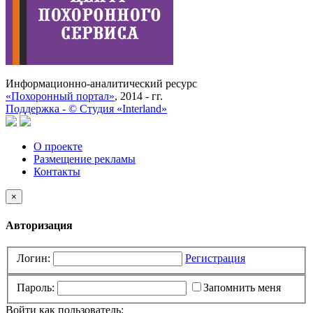
Информационно-аналитический ресурс
«Похоронный портал»
, 2014 - гг.
Поддержка -
©
Cтудия «Interland»
О проекте
Размещение рекламы
Контакты
×
Авторизация
Логин:
Регистрация
Пароль:
Запомнить меня
Войти как пользователь: