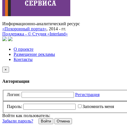
Информационно-аналитический ресурс
«Похоронный портал»
, 2014 - гг.
Поддержка -
©
Cтудия «Interland»
О проекте
Размещение рекламы
Контакты
×
Авторизация
Логин:
Регистрация
Пароль:
Запомнить меня
Войти как пользователь:
Забыли пароль?
Отмена