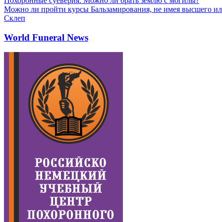
Похоронные суеверия. Можно ли брать землю с могилы?
Можно ли пройти курсы Бальзамирования, не имея высшего ил
Склеп
World Funeral News