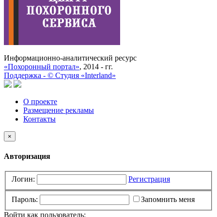
Информационно-аналитический ресурс
«Похоронный портал»
, 2014 - гг.
Поддержка -
©
Cтудия «Interland»
О проекте
Размещение рекламы
Контакты
×
Авторизация
Логин:
Регистрация
Пароль:
Запомнить меня
Войти как пользователь: