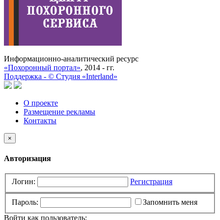
Информационно-аналитический ресурс
«Похоронный портал»
, 2014 - гг.
Поддержка -
©
Cтудия «Interland»
О проекте
Размещение рекламы
Контакты
×
Авторизация
Логин:
Регистрация
Пароль:
Запомнить меня
Войти как пользователь: