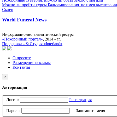
Похоронные суеверия. Можно ли брать землю с могилы?
Можно ли пройти курсы Бальзамирования, не имея высшего ил
Склеп
World Funeral News
Информационно-аналитический ресурс
«Похоронный портал»
, 2014 - гг.
Поддержка -
©
Cтудия «Interland»
О проекте
Размещение рекламы
Контакты
×
Авторизация
Логин:
Регистрация
Пароль:
Запомнить меня