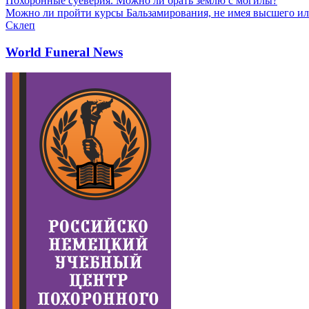
Похоронные суеверия. Можно ли брать землю с могилы?
Можно ли пройти курсы Бальзамирования, не имея высшего ил
Склеп
World Funeral News