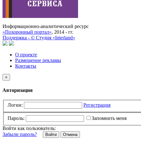
Информационно-аналитический ресурс
«Похоронный портал»
, 2014 - гг.
Поддержка -
©
Cтудия «Interland»
О проекте
Размещение рекламы
Контакты
×
Авторизация
Логин:
Регистрация
Пароль:
Запомнить меня
Войти как пользователь:
Забыли пароль?
Отмена