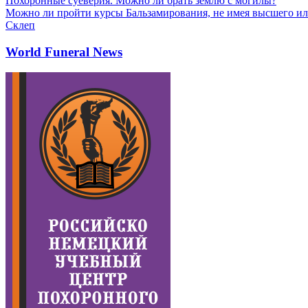
Похоронные суеверия. Можно ли брать землю с могилы?
Можно ли пройти курсы Бальзамирования, не имея высшего ил
Склеп
World Funeral News