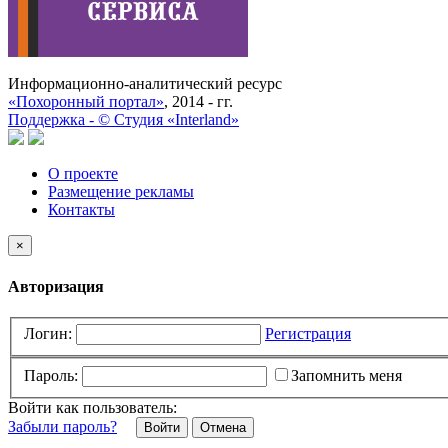
Информационно-аналитический ресурс
«Похоронный портал»
, 2014 - гг.
Поддержка -
©
Cтудия «Interland»
О проекте
Размещение рекламы
Контакты
×
Авторизация
Логин:
Регистрация
Пароль:
Запомнить меня
Войти как пользователь:
Забыли пароль?
Отмена