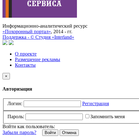
Информационно-аналитический ресурс
«Похоронный портал»
, 2014 - гг.
Поддержка -
©
Cтудия «Interland»
О проекте
Размещение рекламы
Контакты
×
Авторизация
Логин:
Регистрация
Пароль:
Запомнить меня
Войти как пользователь:
Забыли пароль?
Отмена