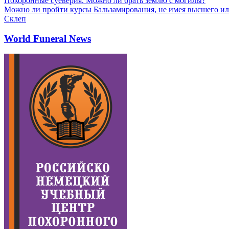
Похоронные суеверия. Можно ли брать землю с могилы?
Можно ли пройти курсы Бальзамирования, не имея высшего ил
Склеп
World Funeral News