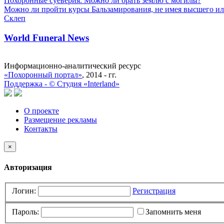
Похоронные суеверия. Можно ли брать землю с могилы?
Можно ли пройти курсы Бальзамирования, не имея высшего ил
Склеп
World Funeral News
Информационно-аналитический ресурс
«Похоронный портал»
, 2014 - гг.
Поддержка -
©
Cтудия «Interland»
О проекте
Размещение рекламы
Контакты
×
Авторизация
Логин:
Регистрация
Пароль:
Запомнить меня