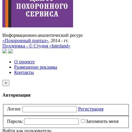
Информационно-аналитический ресурс
«Похоронный портал»
, 2014 - гг.
Поддержка -
©
Cтудия «Interland»
О проекте
Размещение рекламы
Контакты
×
Авторизация
Логин:
Регистрация
Пароль:
Запомнить меня
Войти как пользователь: