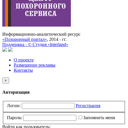
Информационно-аналитический ресурс
«Похоронный портал»
, 2014 - гг.
Поддержка -
©
Cтудия «Interland»
О проекте
Размещение рекламы
Контакты
×
Авторизация
Логин:
Регистрация
Пароль:
Запомнить меня
Войти как пользователь: