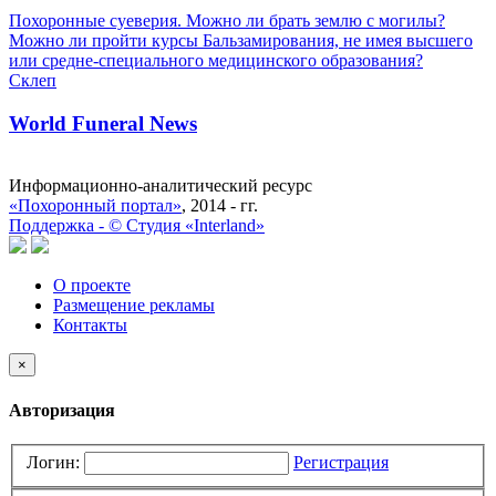
Похоронные суеверия. Можно ли брать землю с могилы?
Можно ли пройти курсы Бальзамирования, не имея высшего
или средне-специального медицинского образования?
Склеп
World Funeral News
Информационно-аналитический ресурс
«Похоронный портал»
, 2014 - гг.
Поддержка -
©
Cтудия «Interland»
О проекте
Размещение рекламы
Контакты
×
Авторизация
Логин:
Регистрация