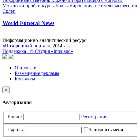
Похоронные суеверия. Можно ли брать землю с могилы?
Можно ли пройти курсы Бальзамирования, не имея высшего ил
Склеп
World Funeral News
Информационно-аналитический ресурс
«Похоронный портал»
, 2014 - гг.
Поддержка -
©
Cтудия «Interland»
О проекте
Размещение рекламы
Контакты
×
Авторизация
Логин:
Регистрация
Пароль:
Запомнить меня