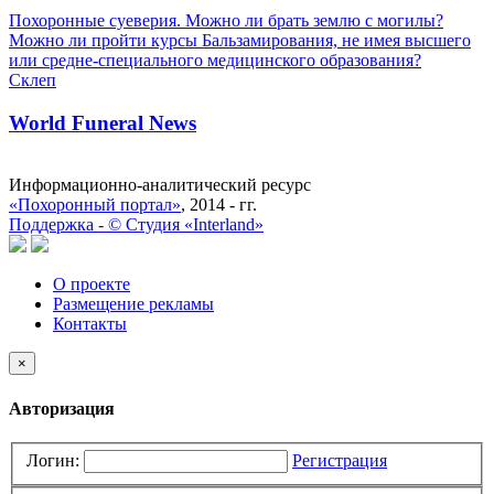
Похоронные суеверия. Можно ли брать землю с могилы?
Можно ли пройти курсы Бальзамирования, не имея высшего
или средне-специального медицинского образования?
Склеп
World Funeral News
Информационно-аналитический ресурс
«Похоронный портал»
, 2014 - гг.
Поддержка -
©
Cтудия «Interland»
О проекте
Размещение рекламы
Контакты
×
Авторизация
Логин:
Регистрация