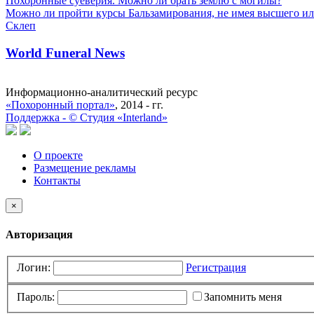
Похоронные суеверия. Можно ли брать землю с могилы?
Можно ли пройти курсы Бальзамирования, не имея высшего ил
Склеп
World Funeral News
Информационно-аналитический ресурс
«Похоронный портал»
, 2014 - гг.
Поддержка -
©
Cтудия «Interland»
О проекте
Размещение рекламы
Контакты
×
Авторизация
Логин:
Регистрация
Пароль:
Запомнить меня