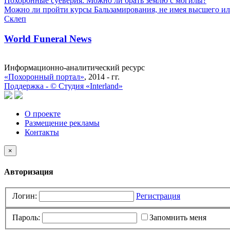
Похоронные суеверия. Можно ли брать землю с могилы?
Можно ли пройти курсы Бальзамирования, не имея высшего ил
Склеп
World Funeral News
Информационно-аналитический ресурс
«Похоронный портал»
, 2014 - гг.
Поддержка -
©
Cтудия «Interland»
О проекте
Размещение рекламы
Контакты
×
Авторизация
Логин:
Регистрация
Пароль:
Запомнить меня