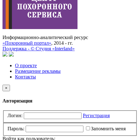
Информационно-аналитический ресурс
«Похоронный портал»
, 2014 - гг.
Поддержка -
©
Cтудия «Interland»
О проекте
Размещение рекламы
Контакты
×
Авторизация
Логин:
Регистрация
Пароль:
Запомнить меня
Войти как пользователь: