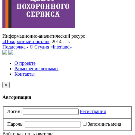
Информационно-аналитический ресурс
«Похоронный портал»
, 2014 - гг.
Поддержка -
©
Cтудия «Interland»
О проекте
Размещение рекламы
Контакты
×
Авторизация
Логин:
Регистрация
Пароль:
Запомнить меня
Войти как пользователь: